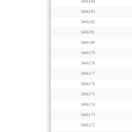
3466184
3466183
3466182
3466181
3466180
3466179
3466178
3466177
3466176
3466175
3466174
3466173
3466172