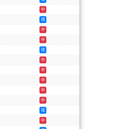
中
错
中
中
错
中
中
中
中
中
错
中