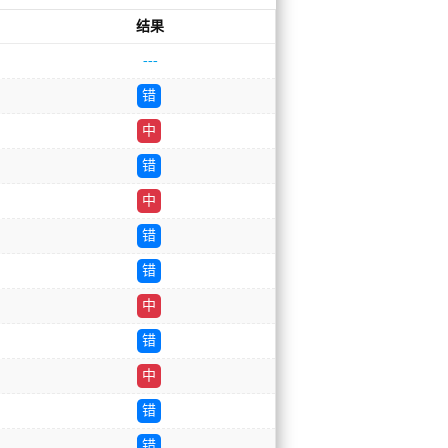
结果
---
错
中
错
中
错
错
中
错
中
错
错