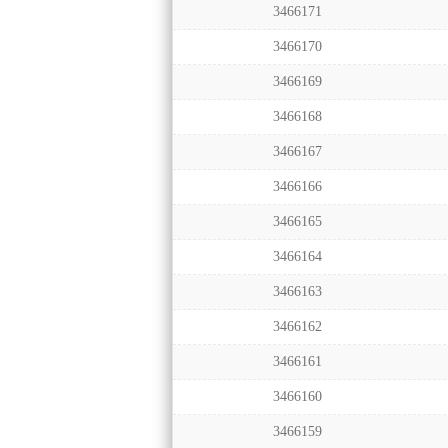
3466171
3466170
3466169
3466168
3466167
3466166
3466165
3466164
3466163
3466162
3466161
3466160
3466159