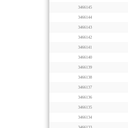
3466145
3466144
3466143
3466142
3466141
3466140
3466139
3466138
3466137
3466136
3466135
3466134
3466133