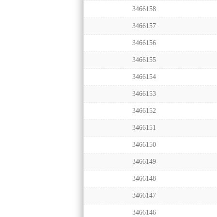
3466158
3466157
3466156
3466155
3466154
3466153
3466152
3466151
3466150
3466149
3466148
3466147
3466146