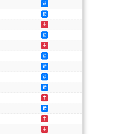
错
错
中
错
中
错
错
错
错
中
错
中
中