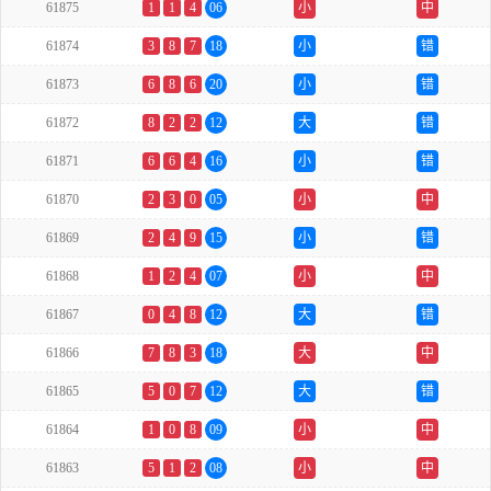
61875
1
1
4
06
小
中
61874
3
8
7
18
小
错
61873
6
8
6
20
小
错
61872
8
2
2
12
大
错
61871
6
6
4
16
小
错
61870
2
3
0
05
小
中
61869
2
4
9
15
小
错
61868
1
2
4
07
小
中
61867
0
4
8
12
大
错
61866
7
8
3
18
大
中
61865
5
0
7
12
大
错
61864
1
0
8
09
小
中
61863
5
1
2
08
小
中