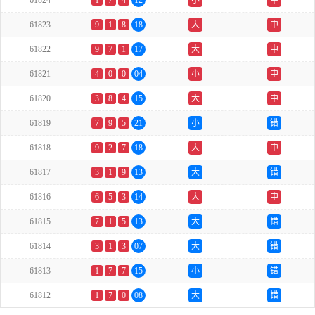
61824
1
7
4
12
小
中
61823
9
1
8
18
大
中
61822
9
7
1
17
大
中
61821
4
0
0
04
小
中
61820
3
8
4
15
大
中
61819
7
9
5
21
小
错
61818
9
2
7
18
大
中
61817
3
1
9
13
大
错
61816
6
5
3
14
大
中
61815
7
1
5
13
大
错
61814
3
1
3
07
大
错
61813
1
7
7
15
小
错
61812
1
7
0
08
大
错