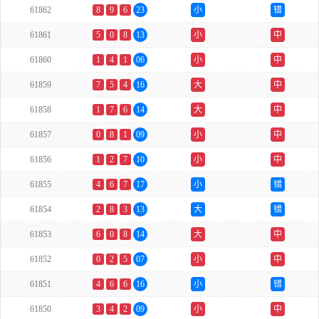
61862
8
9
6
23
小
错
61861
5
0
8
13
小
中
61860
1
4
1
06
小
中
61859
7
5
4
16
大
中
61858
1
7
6
14
大
中
61857
0
8
1
09
小
中
61856
1
2
7
10
小
中
61855
4
6
7
17
小
错
61854
2
8
3
13
大
错
61853
6
0
8
14
大
中
61852
0
2
5
07
小
中
61851
4
6
6
16
小
错
61850
3
4
2
09
小
中