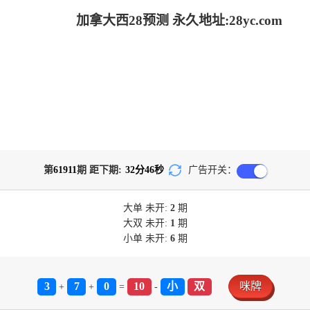
加拿大西28预测 永久地址:28yc.com
第
61911
期 距下期:
32
分
46
秒
广告开关：
大单
未开:
2
期
大双
未开:
1
期
小单
未开:
6
期
3
7
0
10
小
双
咪牌
+
+
=
-