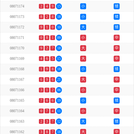
08071174
2
4
9
15
小
错
08071173
8
2
8
18
小
错
08071172
9
1
0
10
大
错
08071171
0
8
1
09
小
中
08071170
9
2
7
18
大
中
08071169
4
6
5
15
大
中
08071168
1
9
8
18
小
错
08071167
6
9
6
21
大
中
08071166
3
1
2
06
小
中
08071165
7
6
6
19
小
错
08071164
0
7
4
11
小
中
08071163
2
3
7
12
大
错
08071162
3
8
7
18
大
中