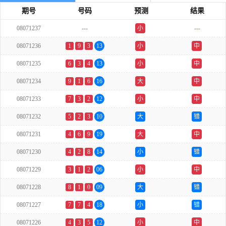
期号
号码
预测
结果
08071237
---
小
---
单
08071236
1
9
3
13
小
中
08071235
6
3
4
13
小
中
08071234
9
1
6
16
大
中
08071233
7
3
2
12
小
中
08071232
5
2
3
10
大
错
08071231
4
6
9
19
大
中
08071230
4
2
8
14
小
错
08071229
3
1
2
06
小
中
08071228
8
1
0
09
大
错
08071227
7
7
4
18
小
错
08071226
4
3
5
12
小
中