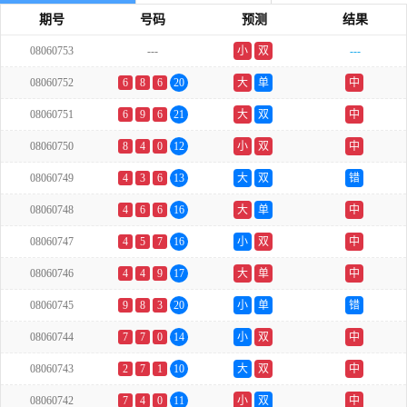
期号
号码
预测
结果
08060753
---
小
双
---
08060752
6
8
6
20
大
单
中
08060751
6
9
6
21
大
双
中
08060750
8
4
0
12
小
双
中
08060749
4
3
6
13
大
双
错
08060748
4
6
6
16
大
单
中
08060747
4
5
7
16
小
双
中
08060746
4
4
9
17
大
单
中
08060745
9
8
3
20
小
单
错
08060744
7
7
0
14
小
双
中
08060743
2
7
1
10
大
双
中
08060742
7
4
0
11
小
双
中