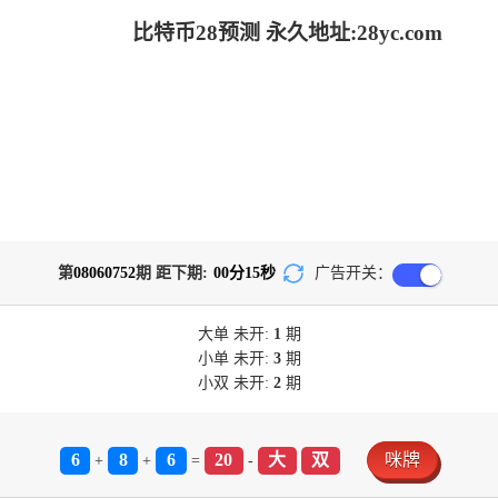
比特币28预测 永久地址:28yc.com
第
08060752
期 距下期:
00
分
15
秒
广告开关：
大单
未开:
1
期
小单
未开:
3
期
小双
未开:
2
期
6
8
6
20
大
双
咪牌
+
+
=
-