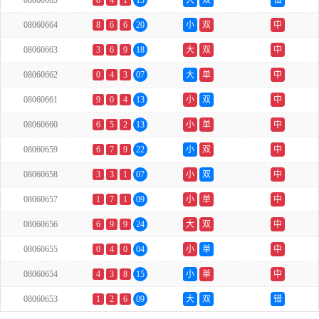
08060665
8
4
1
13
大
双
错
08060664
8
6
6
20
小
双
中
08060663
3
6
9
18
大
双
中
08060662
0
4
3
07
大
单
中
08060661
9
0
4
13
小
双
中
08060660
6
5
2
13
小
单
中
08060659
6
7
9
22
小
双
中
08060658
3
3
1
07
小
双
中
08060657
1
7
1
09
小
单
中
08060656
6
9
9
24
大
双
中
08060655
0
4
0
04
小
单
中
08060654
4
3
8
15
小
单
中
08060653
1
2
6
09
大
双
错