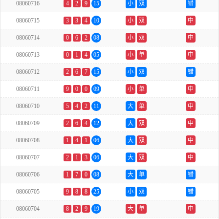
08060716
4
2
9
15
小
双
错
08060715
3
3
4
10
小
双
中
08060714
0
6
2
08
小
双
中
08060713
0
1
4
05
小
单
中
08060712
2
6
7
15
小
双
错
08060711
9
0
0
09
小
单
中
08060710
5
4
2
11
大
单
中
08060709
2
6
4
12
大
双
中
08060708
1
4
1
06
大
双
中
08060707
2
1
3
06
大
双
中
08060706
1
7
0
08
大
单
错
08060705
9
8
8
25
小
双
错
08060704
8
2
9
19
大
单
中