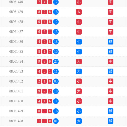
08061440
7
4
1
12
小
中
08061439
8
2
8
18
大
中
08061438
0
4
8
12
小
中
08061437
6
6
1
13
小
中
08061436
4
6
8
18
小
错
08061435
8
1
7
16
小
错
08061434
9
9
9
27
大
中
08061433
4
6
1
11
大
错
08061432
2
1
0
03
小
中
08061431
9
7
2
18
大
中
08061430
4
1
6
11
小
中
08061429
0
8
8
16
小
错
08061428
1
0
0
01
大
错