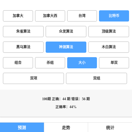
加拿大
加拿大西
台湾
比特币
朱雀算法
众发算法
顶级算法
黑马算法
神测算法
木白算法
组合
杀组
大小
单双
双项
双组
100期 正确：44 期 错误：56 期
正确率：44%
预测
走势
统计