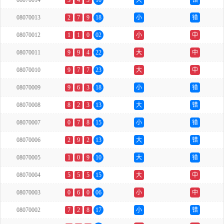
08070014
3
4
3
10
大
错
08070013
2
7
9
18
小
错
08070012
1
1
0
02
小
中
08070011
9
9
4
22
大
中
08070010
9
7
7
23
大
中
08070009
9
6
3
18
小
错
08070008
8
2
3
13
大
错
08070007
0
7
8
15
小
错
08070006
2
9
2
13
大
错
08070005
1
0
9
10
大
错
08070004
5
5
5
15
大
中
08070003
0
6
0
06
小
中
08070002
7
2
8
17
小
错