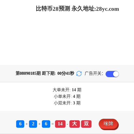
比特币28预测 永久地址:28yc.com
第
08090185
期 距下期:
00
分
41
秒
广告开关：
大单
未开:
14
期
小单
未开:
4
期
小双
未开:
3
期
6
2
6
14
大
双
咪牌
+
+
=
-