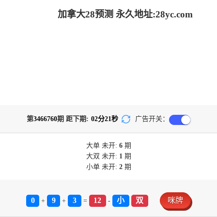
加拿大28预测 永久地址:28yc.com
第
3466760
期 距下期:
02
分
20
秒
广告开关：
大单
未开:
6
期
大双
未开:
1
期
小单
未开:
2
期
0
9
3
12
小
双
咪牌
+
+
=
-