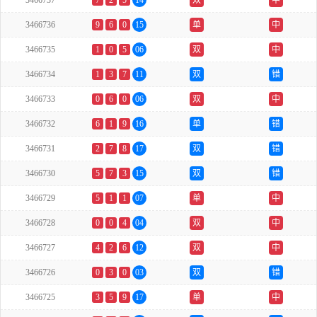
3466737
7
2
5
14
双
中
3466736
9
6
0
15
单
中
3466735
1
0
5
06
双
中
3466734
1
3
7
11
双
错
3466733
0
6
0
06
双
中
3466732
6
1
9
16
单
错
3466731
2
7
8
17
双
错
3466730
5
7
3
15
双
错
3466729
5
1
1
07
单
中
3466728
0
0
4
04
双
中
3466727
4
2
6
12
双
中
3466726
0
3
0
03
双
错
3466725
3
5
9
17
单
中