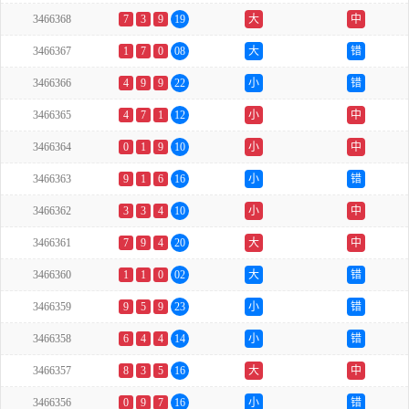
3466368
7
3
9
19
大
中
3466367
1
7
0
08
大
错
3466366
4
9
9
22
小
错
3466365
4
7
1
12
小
中
3466364
0
1
9
10
小
中
3466363
9
1
6
16
小
错
3466362
3
3
4
10
小
中
3466361
7
9
4
20
大
中
3466360
1
1
0
02
大
错
3466359
9
5
9
23
小
错
3466358
6
4
4
14
小
错
3466357
8
3
5
16
大
中
3466356
0
9
7
16
小
错