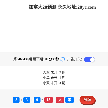
加拿大28预测 永久地址:28yc.com
第
3466430
期 距下期:
01
分
39
秒
广告开关：
大双
未开:
7
期
小单
未开:
1
期
小双
未开:
3
期
3
3
9
15
大
单
咪牌
+
+
=
-