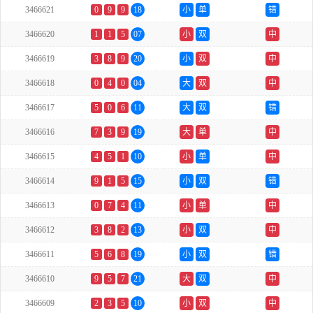
3466621
0
9
9
18
小
单
错
3466620
1
1
5
07
小
双
中
3466619
3
8
9
20
小
双
中
3466618
0
4
0
04
大
双
中
3466617
5
0
6
11
大
双
错
3466616
7
3
9
19
大
单
中
3466615
4
5
1
10
小
单
中
3466614
9
1
5
15
小
双
错
3466613
0
7
4
11
小
单
中
3466612
3
8
2
13
小
双
中
3466611
5
6
8
19
小
双
错
3466610
9
5
7
21
大
双
中
3466609
2
3
5
10
小
双
中