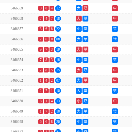
3466659
0
8
4
12
大
双
中
3466658
7
4
7
18
大
单
中
3466657
8
6
8
22
小
单
错
3466656
2
6
0
08
大
单
错
3466655
9
7
3
19
大
单
中
3466654
7
8
3
18
小
单
错
3466653
2
8
5
15
大
双
中
3466652
1
4
2
07
大
单
中
3466651
2
7
1
10
大
单
错
3466650
8
1
4
13
小
双
中
3466649
1
7
2
10
大
单
错
3466648
6
6
8
20
小
单
错