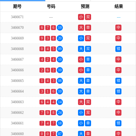
期号
号码
预测
结果
3466671
---
小
双
---
3466670
6
7
6
19
大
单
中
3466669
9
3
8
20
小
双
中
3466668
0
4
5
09
大
双
错
3466667
4
2
4
10
小
单
中
3466666
2
6
2
10
小
单
中
3466665
1
4
3
08
大
单
错
3466664
3
1
6
10
大
单
错
3466663
6
4
4
14
大
双
中
3466662
7
9
8
24
小
双
中
3466661
7
4
7
18
小
单
错
3466660
0
0
7
07
大
单
中