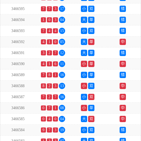
3466595
7
7
3
17
小
双
错
3466594
1
0
3
04
大
单
错
3466593
7
4
4
15
小
双
错
3466592
4
1
0
05
大
单
中
3466591
3
2
7
12
大
单
错
3466590
4
1
6
11
小
单
中
3466589
7
8
1
16
小
单
错
3466588
8
2
3
13
小
双
中
3466587
7
2
7
16
小
双
中
3466586
0
7
1
08
小
单
中
3466585
0
4
0
04
大
双
中
3466584
9
7
3
19
小
双
错