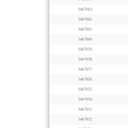
3467063
3467062
3467061
3467060
3467059
3467058
3467057
3467056
3467055
3467054
3467053
3467052