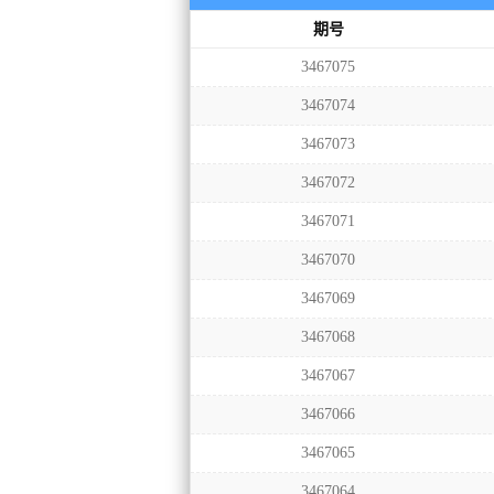
期号
3467075
3467074
3467073
3467072
3467071
3467070
3467069
3467068
3467067
3467066
3467065
3467064