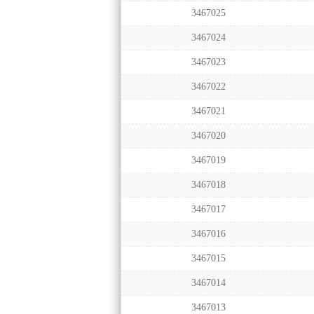
3467025
3467024
3467023
3467022
3467021
3467020
3467019
3467018
3467017
3467016
3467015
3467014
3467013