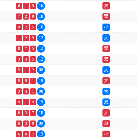
16
双
6
1
9
18
双
7
2
9
16
小
9
2
5
12
大
1
2
9
12
双
0
7
5
12
双
3
4
5
08
大
5
1
2
19
大
9
9
1
08
大
3
4
1
19
双
9
1
9
18
大
8
3
7
09
单
6
3
0
13
小
6
0
7