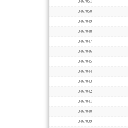
3467051
3467050
3467049
3467048
3467047
3467046
3467045
3467044
3467043
3467042
3467041
3467040
3467039