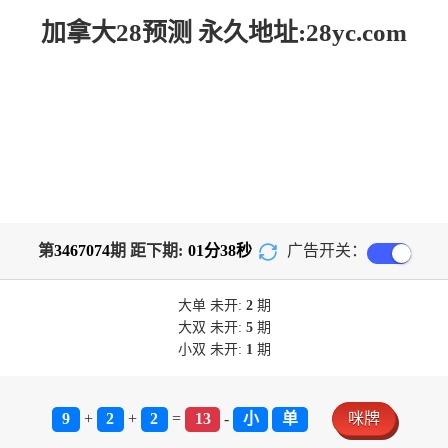
加拿大28预测 永久地址:28yc.com
第
3467074
期 距下期:
01
分
38
秒
广告开关：
大单
未开:
2
期
大双
未开:
5
期
小双
未开:
1
期
9
+
2
+
2
=
13
-
小
单
咪牌