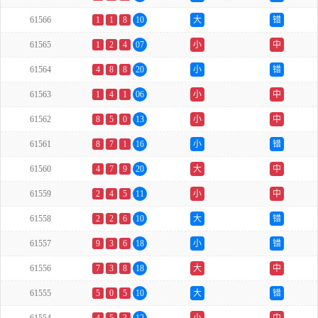
61566
1
1
8
10
大
错
61565
1
2
4
07
小
中
61564
4
8
8
20
小
错
61563
1
4
1
06
小
中
61562
8
5
0
13
小
中
61561
8
7
1
16
小
错
61560
4
7
9
20
大
中
61559
2
4
5
11
小
中
61558
2
2
6
10
大
错
61557
9
3
6
18
小
错
61556
7
3
8
18
大
中
61555
5
0
5
10
大
错