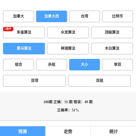
加拿大
加拿大西
台湾
比特币
朱雀算法
众发算法
顶级算法
黑马算法
神测算法
木白算法
组合
杀组
大小
单双
双项
双组
100期 正确：51 期 错误：49 期
正确率：51%
预测
走势
统计