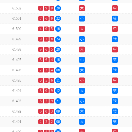
61502
2
9
9
20
大
中
61501
7
6
9
22
小
错
61500
4
9
5
18
大
中
61499
9
7
8
24
小
错
61498
9
6
5
20
大
中
61497
8
6
4
18
小
错
61496
2
2
4
08
大
错
61495
0
5
6
11
小
中
61494
3
0
9
12
大
错
61493
5
7
9
21
小
错
61492
6
0
3
09
大
错
61491
2
2
2
06
大
错