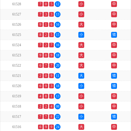
61528
7
0
5
12
小
中
61527
7
3
3
13
小
中
61526
9
1
6
16
大
中
61525
8
2
5
15
小
错
61524
7
2
7
16
大
中
61523
9
0
9
18
大
中
61522
6
7
7
20
大
中
61521
2
0
9
11
大
错
61520
6
9
3
18
小
错
61519
4
8
1
13
小
中
61518
2
2
4
08
小
中
61517
7
7
8
22
小
错
61516
6
9
9
24
大
中