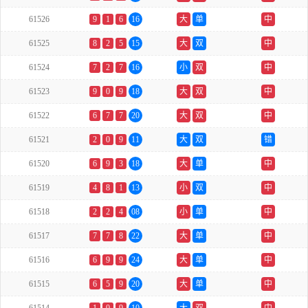
61526
9
1
6
16
大
单
中
61525
8
2
5
15
大
双
中
61524
7
2
7
16
小
双
中
61523
9
0
9
18
大
双
中
61522
6
7
7
20
大
双
中
61521
2
0
9
11
大
双
错
61520
6
9
3
18
大
单
中
61519
4
8
1
13
小
双
中
61518
2
2
4
08
小
单
中
61517
7
7
8
22
大
单
中
61516
6
9
9
24
大
单
中
61515
6
5
9
20
大
单
中