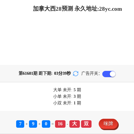
加拿大西28预测 永久地址:28yc.com
第
61601
期 距下期:
03
分
39
秒
广告开关：
大单
未开:
5
期
小单
未开:
3
期
小双
未开:
1
期
7
9
0
16
大
双
咪牌
+
+
=
-