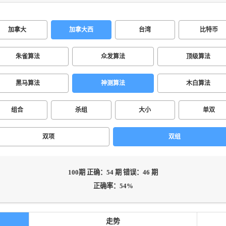
加拿大
加拿大西
台湾
比特币
朱雀算法
众发算法
顶级算法
黑马算法
神测算法
木白算法
组合
杀组
大小
单双
双项
双组
100期 正确：54 期 错误：46 期
正确率：54%
走势