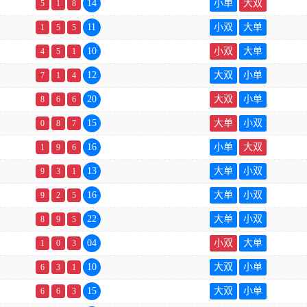
14
小单
大双
5
1
8
11
小双
大单
1
5
5
10
小双
大单
4
5
1
12
大双
小单
7
1
4
20
大双
小单
8
6
6
15
大单
小双
0
8
7
16
小单
大双
1
9
6
13
大单
小双
9
3
1
16
大单
小双
9
2
5
22
大单
小双
8
9
5
04
小双
大单
1
0
3
10
大双
小单
6
3
1
15
大双
小单
6
6
3