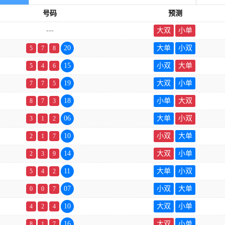
号码
预测
---
大双
小单
20
大单
小双
5
7
8
15
小双
大单
5
4
6
19
大双
小单
7
7
5
18
小单
大双
8
7
3
06
大单
小双
3
1
2
10
小双
大单
2
1
7
14
大双
小单
2
3
9
11
大单
小双
5
4
2
07
小双
大单
0
0
7
10
大双
小单
4
2
4
16
大双
小单
8
1
7