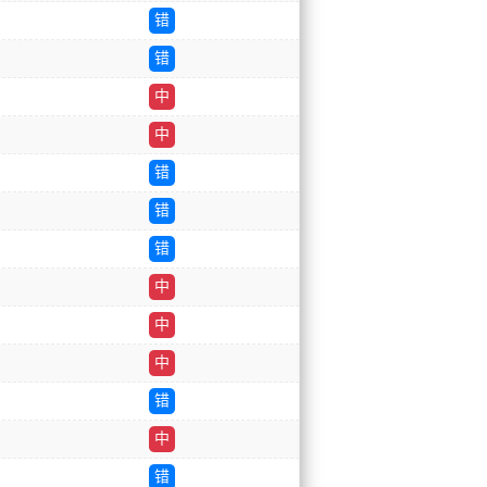
错
错
中
中
错
错
错
中
中
中
错
中
错