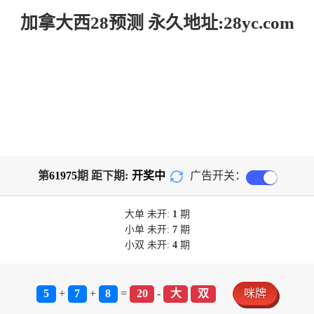
加拿大西28预测 永久地址:28yc.com
第
61975
期 距下期:
开奖中
广告开关：
大单
未开:
1
期
小单
未开:
7
期
小双
未开:
4
期
5
+
7
+
8
=
20
-
大
双
咪牌