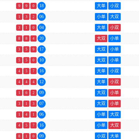
18
大单
小双
9
9
0
06
小单
大双
1
3
2
04
大单
小双
3
1
0
20
大双
小单
8
8
4
17
大双
小单
3
5
9
10
大双
小单
5
5
0
16
大单
小双
4
5
7
12
大单
小双
4
4
4
09
大双
小单
1
6
2
07
大双
小单
3
1
3
06
小单
大双
1
4
1
16
小单
大双
4
5
7
09
小双
大单
8
1
0