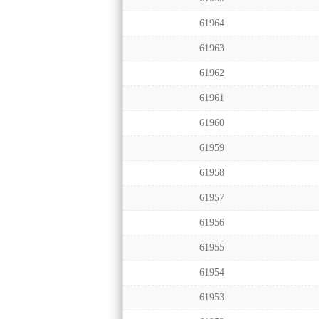
61964
61963
61962
61961
61960
61959
61958
61957
61956
61955
61954
61953