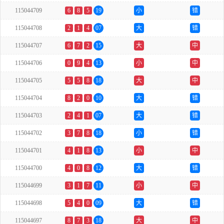
115044709
6
8
5
19
小
错
115044708
2
1
4
07
大
错
115044707
6
7
2
15
大
中
115044706
0
9
4
13
小
中
115044705
5
5
8
18
大
中
115044704
8
2
0
10
大
错
115044703
2
4
1
07
大
错
115044702
3
7
8
18
小
错
115044701
4
1
8
13
小
中
115044700
4
0
8
12
大
错
115044699
3
1
7
11
小
中
115044698
5
4
0
09
大
错
115044697
8
7
3
18
大
中