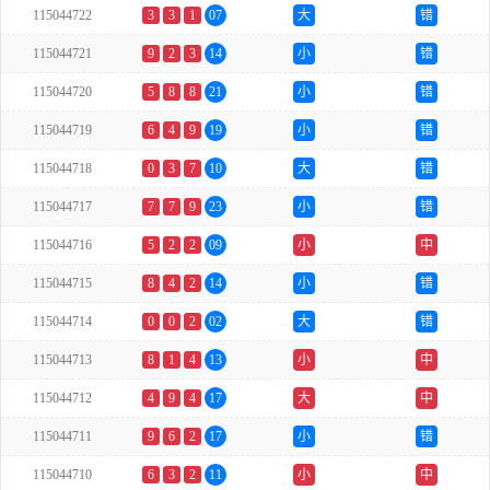
115044722
3
3
1
07
大
错
115044721
9
2
3
14
小
错
115044720
5
8
8
21
小
错
115044719
6
4
9
19
小
错
115044718
0
3
7
10
大
错
115044717
7
7
9
23
小
错
115044716
5
2
2
09
小
中
115044715
8
4
2
14
小
错
115044714
0
0
2
02
大
错
115044713
8
1
4
13
小
中
115044712
4
9
4
17
大
中
115044711
9
6
2
17
小
错
115044710
6
3
2
11
小
中