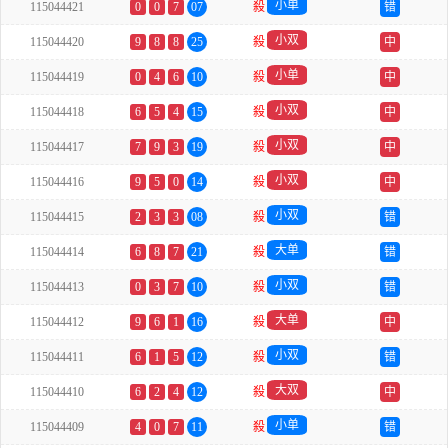
小单
115044421
0
0
7
07
殺
错
小双
115044420
9
8
8
25
殺
中
小单
115044419
0
4
6
10
殺
中
小双
115044418
6
5
4
15
殺
中
小双
115044417
7
9
3
19
殺
中
小双
115044416
9
5
0
14
殺
中
小双
115044415
2
3
3
08
殺
错
大单
115044414
6
8
7
21
殺
错
小双
115044413
0
3
7
10
殺
错
大单
115044412
9
6
1
16
殺
中
小双
115044411
6
1
5
12
殺
错
大双
115044410
6
2
4
12
殺
中
小单
115044409
4
0
7
11
殺
错