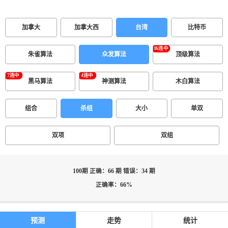
加拿大
加拿大西
台湾
比特币
朱雀算法
众发算法
顶级算法
黑马算法
神测算法
木白算法
组合
杀组
大小
单双
双项
双组
100期 正确：66 期 错误：34 期
正确率：66%
预测
走势
统计