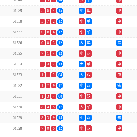
61540
3
9
2
14
大
单
中
61539
5
6
4
15
小
单
中
61538
3
7
2
12
小
单
中
61537
0
6
6
12
小
单
中
61536
9
0
3
12
大
单
错
61535
7
1
4
12
小
双
中
61534
5
4
4
13
大
单
中
61533
1
1
2
04
大
双
中
61532
1
7
9
17
小
双
错
61531
1
3
4
08
小
双
中
61530
8
4
5
17
大
单
中
61529
3
3
9
15
小
双
错
61528
7
0
5
12
小
双
中