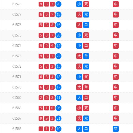
61578
9
8
3
20
小
双
中
61577
6
6
7
19
大
双
中
61576
5
3
8
16
大
单
中
61575
5
8
7
20
小
双
中
61574
9
0
6
15
小
单
中
61573
9
8
5
22
大
单
中
61572
5
7
3
15
大
双
中
61571
6
8
4
18
小
双
中
61570
6
8
3
17
大
单
中
61569
2
6
3
11
大
单
中
61568
5
1
0
06
小
双
中
61567
9
9
3
21
大
双
中
61566
1
1
8
10
大
单
错