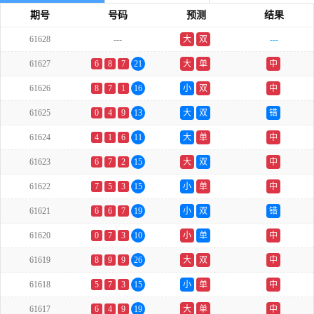
期号
号码
预测
结果
61628
---
大
双
---
61627
6
8
7
21
大
单
中
61626
8
7
1
16
小
双
中
61625
0
4
9
13
大
双
错
61624
4
1
6
11
大
单
中
61623
6
7
2
15
大
双
中
61622
7
5
3
15
小
单
中
61621
6
6
7
19
小
双
错
61620
0
7
3
10
小
单
中
61619
8
9
9
26
大
双
中
61618
5
7
3
15
小
单
中
61617
6
4
9
19
大
单
中