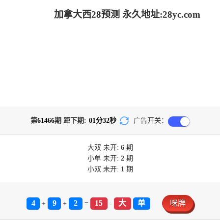
加拿大西28预测 永久地址:28yc.com
第
61466
期 距下期:
01
分
32
秒
广告开关：
大双
未开:
6
期
小单
未开:
2
期
小双
未开:
1
期
4
9
2
15
大
单
咪牌
+
+
=
-