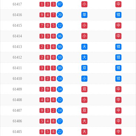
61417
1
3
3
07
小
中
61416
9
4
7
20
单
错
61415
7
0
5
12
小
中
61414
3
3
0
06
小
中
61413
2
1
6
09
大
错
61412
2
8
0
10
大
错
61411
3
1
5
09
双
错
61410
8
2
4
14
小
错
61409
2
9
3
14
双
中
61408
4
0
8
12
小
中
61407
9
3
2
14
双
中
61406
5
4
8
17
大
中
61405
9
5
8
22
大
中