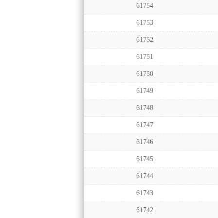
61754
61753
61752
61751
61750
61749
61748
61747
61746
61745
61744
61743
61742