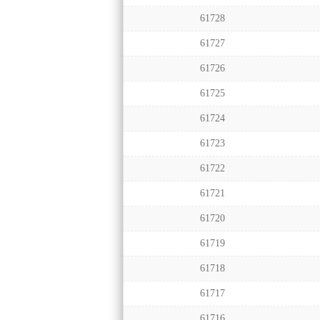
61728
61727
61726
61725
61724
61723
61722
61721
61720
61719
61718
61717
61716