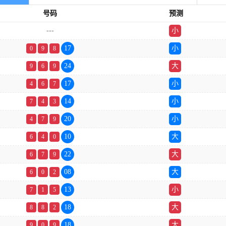
号码
预测
---
小
单
17
小
0
9
8
24
大
9
6
9
17
小
4
6
7
14
小
7
4
3
20
小
4
7
9
10
大
6
4
0
22
大
6
7
9
08
大
6
0
2
13
小
7
1
5
18
大
8
8
2
18
大
9
0
9