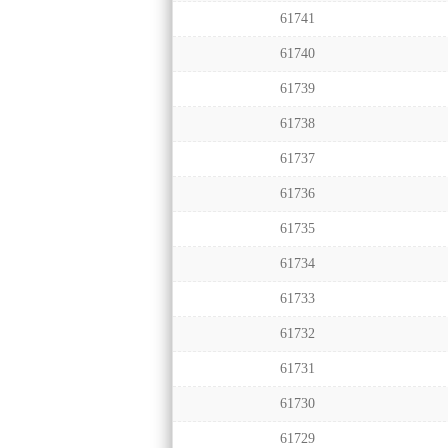
61741
61740
61739
61738
61737
61736
61735
61734
61733
61732
61731
61730
61729