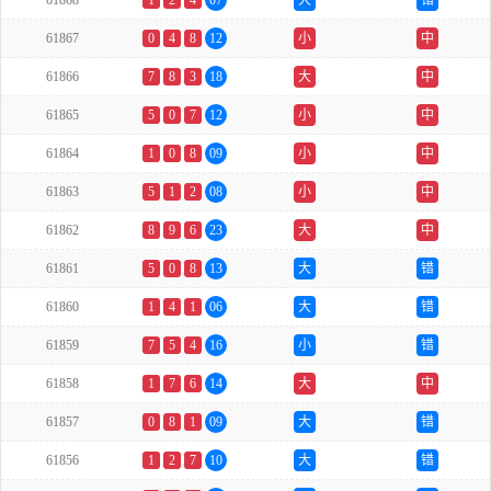
61868
1
2
4
07
大
错
61867
0
4
8
12
小
中
61866
7
8
3
18
大
中
61865
5
0
7
12
小
中
61864
1
0
8
09
小
中
61863
5
1
2
08
小
中
61862
8
9
6
23
大
中
61861
5
0
8
13
大
错
61860
1
4
1
06
大
错
61859
7
5
4
16
小
错
61858
1
7
6
14
大
中
61857
0
8
1
09
大
错
61856
1
2
7
10
大
错