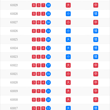
61829
8
3
7
18
大
中
61828
8
5
3
16
小
错
61827
0
0
4
04
小
中
61826
8
1
5
14
小
错
61825
2
2
5
09
大
错
61824
1
7
4
12
大
错
61823
9
1
8
18
小
错
61822
9
7
1
17
大
中
61821
4
0
0
04
小
中
61820
3
8
4
15
大
中
61819
7
9
5
21
大
中
61818
9
2
7
18
大
中
61817
3
1
9
13
大
错