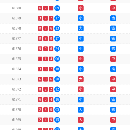
61880
6
2
1
09
小
中
61879
3
7
7
17
小
错
61878
0
7
6
13
大
错
61877
9
8
0
17
小
错
61876
9
9
6
24
小
错
61875
1
1
4
06
小
中
61874
3
8
7
18
小
错
61873
6
8
6
20
大
中
61872
8
2
2
12
小
中
61871
6
6
4
16
小
错
61870
2
3
0
05
大
错
61869
2
4
9
15
大
中