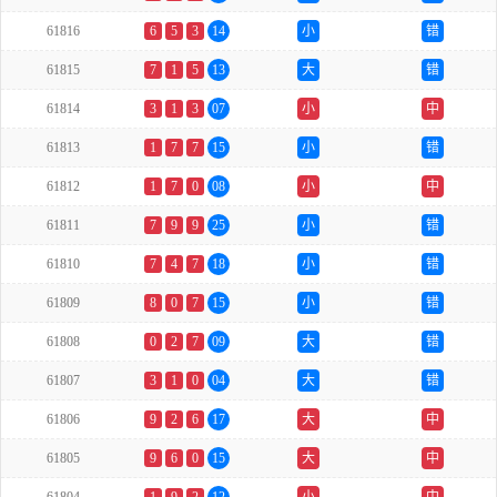
61816
6
5
3
14
小
错
61815
7
1
5
13
大
错
61814
3
1
3
07
小
中
61813
1
7
7
15
小
错
61812
1
7
0
08
小
中
61811
7
9
9
25
小
错
61810
7
4
7
18
小
错
61809
8
0
7
15
小
错
61808
0
2
7
09
大
错
61807
3
1
0
04
大
错
61806
9
2
6
17
大
中
61805
9
6
0
15
大
中