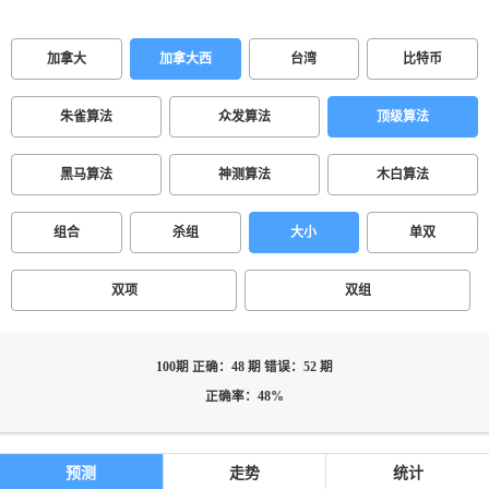
加拿大
加拿大西
台湾
比特币
朱雀算法
众发算法
顶级算法
黑马算法
神测算法
木白算法
组合
杀组
大小
单双
双项
双组
100期 正确：48 期 错误：52 期
正确率：48%
预测
走势
统计