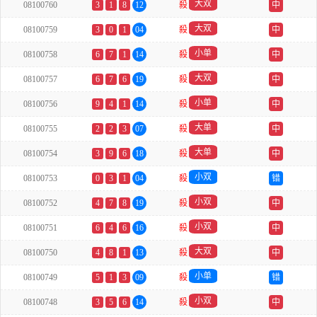
大双
08100760
3
1
8
12
殺
中
大双
08100759
3
0
1
04
殺
中
小单
08100758
6
7
1
14
殺
中
大双
08100757
6
7
6
19
殺
中
小单
08100756
9
4
1
14
殺
中
大单
08100755
2
2
3
07
殺
中
大单
08100754
3
9
6
18
殺
中
小双
08100753
0
3
1
04
殺
错
小双
08100752
4
7
8
19
殺
中
小双
08100751
6
4
6
16
殺
中
大双
08100750
4
8
1
13
殺
中
小单
08100749
5
1
3
09
殺
错
小双
08100748
3
5
6
14
殺
中