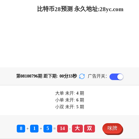
比特币28预测 永久地址:28yc.com
第
08100796
期 距下期:
00
分
33
秒
广告开关：
大单
未开:
4
期
小单
未开:
6
期
小双
未开:
5
期
8
1
5
14
大
双
咪牌
+
+
=
-