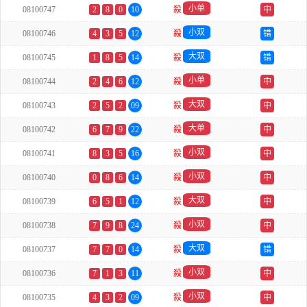
小单
08100747
2
8
0
10
殺
中
小双
08100746
4
3
5
12
殺
错
大双
08100745
1
8
5
14
殺
错
小单
08100744
2
4
6
12
殺
中
大双
08100743
2
5
2
09
殺
中
大单
08100742
6
7
9
22
殺
中
小双
08100741
8
3
5
16
殺
中
小双
08100740
0
8
6
14
殺
中
大双
08100739
6
5
1
12
殺
中
小双
08100738
7
9
8
24
殺
中
大双
08100737
7
7
0
14
殺
错
小双
08100736
7
1
3
11
殺
中
小双
08100735
4
3
2
09
殺
中